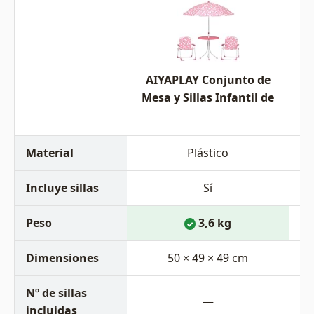
AIYAPLAY Conjunto de
Mesa y Sillas Infantil de
Me
Material
Plástico
Incluye sillas
Sí
Peso
3,6 kg
✓
Dimensiones
50 × 49 × 49 cm
Nº de sillas
—
incluidas