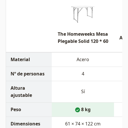
The Homeweeks Mesa
Aju
Plegable Solid 120 * 60
Material
Acero
Nº de personas
4
Altura
Sí
ajustable
Peso
8 kg
✓
Dimensiones
61 × 74 × 122 cm