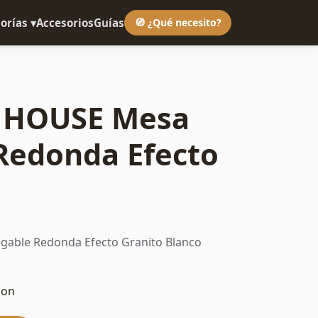
orías ▾
Accesorios
Guías
🧭 ¿Qué necesito?
 HOUSE Mesa
Redonda Efecto
able Redonda Efecto Granito Blanco
zon