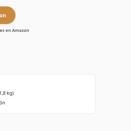
zon
ones en Amazon
1,8 kg)
ión