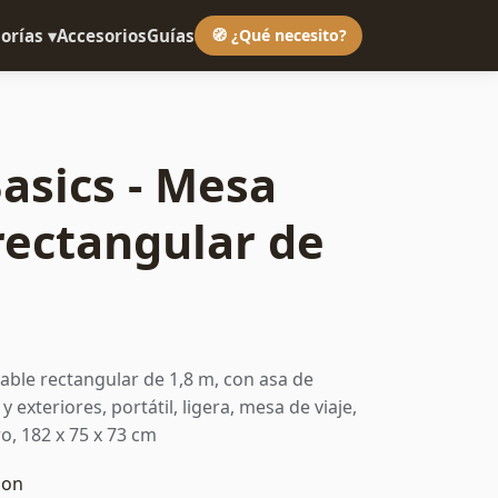
orías ▾
Accesorios
Guías
🧭 ¿Qué necesito?
sics - Mesa
rectangular de
ble rectangular de 1,8 m, con asa de
y exteriores, portátil, ligera, mesa de viaje,
o, 182 x 75 x 73 cm
zon