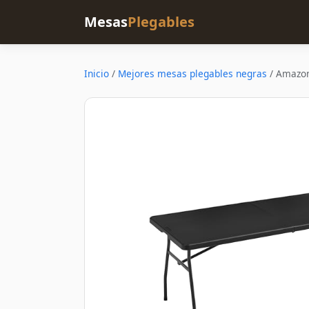
Mesas
Plegables
Inicio
/
Mejores mesas plegables negras
/
Amazon